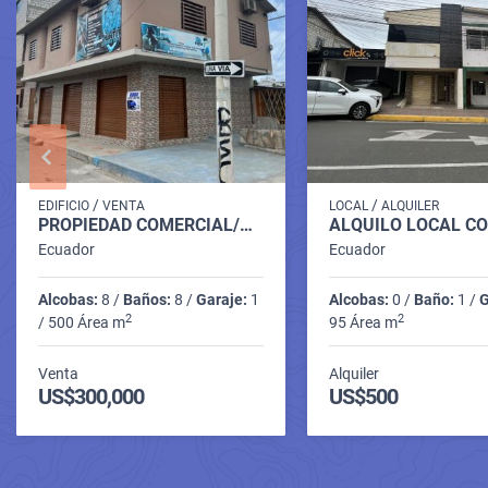
/
/
EDIFICIO
VENTA
LOCAL
ALQUILER
PROPIEDAD COMERCIAL/RESIDENCIAL EN ZONA COMERCIAL DE LA LIBERTAD
Ecuador
Ecuador
Alcobas:
8 /
Baños:
8 /
Garaje:
1
Alcobas:
0 /
Baño:
1 /
G
2
2
/ 500 Área m
95 Área m
Venta
Alquiler
US$300,000
US$500