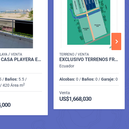
/
/
LAYA
VENTA
TERRENO
VENTA
AMPLIA CASA PLAYERA ESQUINERA EN EL MALECÓN DE SALINAS
EXCLUSIVO TERRENOS FRENTE AL MAR EN VENTA | OLÓN
Ecuador
5 /
Baños:
5.5 /
Alcobas:
0 /
Baños:
0 /
Garaje:
0
2
/ 420 Área m
Venta
US$1,668,030
,000