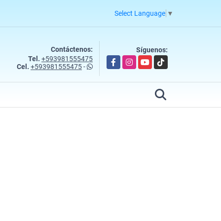
Select Language
▼
Contáctenos:
Síguenos:
Tel.
+593981555475
Facebook
Instagram
YouTube
TikTok
Cel.
+593981555475
-