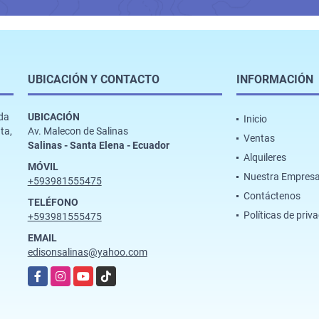
UBICACIÓN Y CONTACTO
INFORMACIÓN
ada
UBICACIÓN
Inicio
ta,
Av. Malecon de Salinas
Ventas
a
Salinas - Santa Elena - Ecuador
Alquileres
MÓVIL
Nuestra Empres
+593981555475
Contáctenos
TELÉFONO
Políticas de priv
+593981555475
EMAIL
edisonsalinas@yahoo.com
Facebook
Instagram
YouTube
TikTok