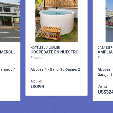
/
HOTELES
ALQUILER
CASA DE P
ALQUILO LOCAL COMERCIAL EN LA LIBERTAD
HOSPÉDATE EN NUESTRO DOMO 100 SOLAR A PASOS DEL MAR EN MANGLARALTO
Ecuador
Ecuador
araje:
0 /
Alcobas:
1 /
Baño:
1 /
Garaje:
2
Alcobas:
Garaje:
4 
Alquiler
US$99
Venta
US$324