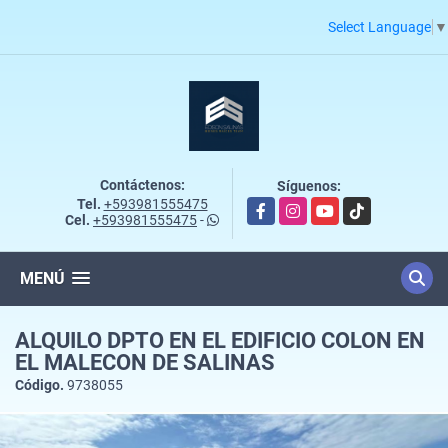
Select Language
▼
Contáctenos:
Síguenos:
Tel.
+593981555475
Facebook
Instagram
YouTube
TikTok
Cel.
+593981555475
-
MENÚ
ALQUILO DPTO EN EL EDIFICIO COLON EN
EL MALECON DE SALINAS
Código.
9738055