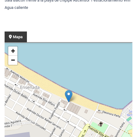
Sala Balcón frente a la playa de chipipe Ascensor 1 estacionamiento Wifi
Agua caliente
Mapa
+
−