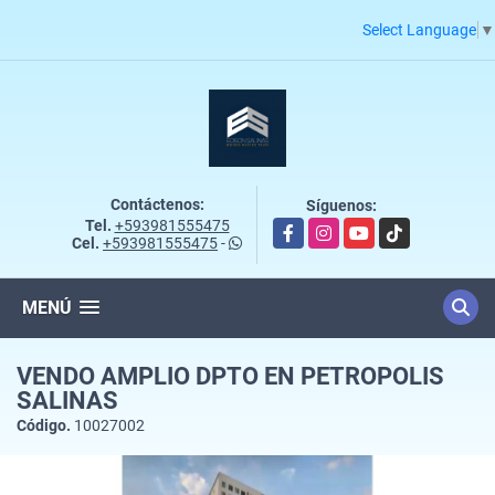
Select Language
▼
Contáctenos:
Síguenos:
Tel.
+593981555475
Facebook
Instagram
YouTube
TikTok
Cel.
+593981555475
-
MENÚ
VENDO AMPLIO DPTO EN PETROPOLIS
SALINAS
Código.
10027002