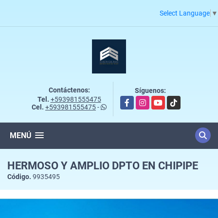
Select Language
▼
Contáctenos:
Síguenos:
Tel.
+593981555475
Facebook
Instagram
YouTube
TikTok
Cel.
+593981555475
-
MENÚ
HERMOSO Y AMPLIO DPTO EN CHIPIPE
Código.
9935495