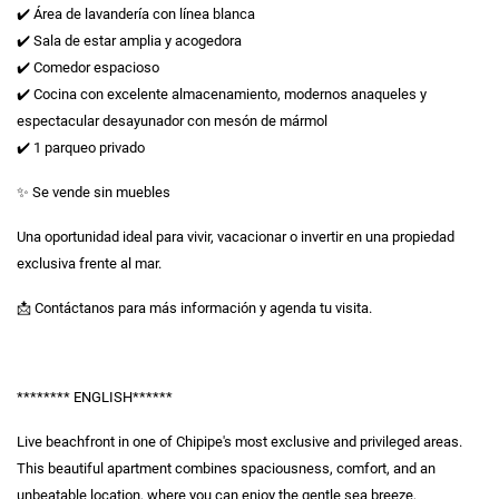
✔️ Área de lavandería con línea blanca
✔️ Sala de estar amplia y acogedora
✔️ Comedor espacioso
✔️ Cocina con excelente almacenamiento, modernos anaqueles y
espectacular desayunador con mesón de mármol
✔️ 1 parqueo privado
✨ Se vende sin muebles
Una oportunidad ideal para vivir, vacacionar o invertir en una propiedad
exclusiva frente al mar.
📩 Contáctanos para más información y agenda tu visita.
******** ENGLISH******
Live beachfront in one of Chipipe's most exclusive and privileged areas.
This beautiful apartment combines spaciousness, comfort, and an
unbeatable location, where you can enjoy the gentle sea breeze,