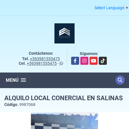
Select Language
▼
Contáctenos:
Síguenos:
Tel.
+593981555475
Facebook
Instagram
YouTube
TikTok
Cel.
+593981555475
-
MENÚ
ALQUILO LOCAL CONERCIAL EN SALINAS
Código.
9987068