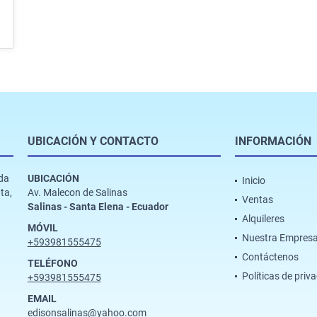
UBICACIÓN Y CONTACTO
INFORMACIÓN
ada
UBICACIÓN
Inicio
ta,
Av. Malecon de Salinas
Ventas
a
Salinas - Santa Elena - Ecuador
Alquileres
MÓVIL
Nuestra Empres
+593981555475
Contáctenos
TELÉFONO
Políticas de priv
+593981555475
EMAIL
edisonsalinas@yahoo.com