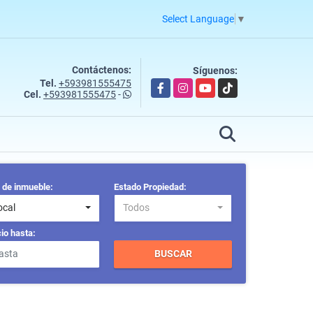
Select Language
▼
Contáctenos:
Síguenos:
Tel.
+593981555475
Facebook
Instagram
YouTube
TikTok
Cel.
+593981555475
-
 de inmueble:
Estado Propiedad:
ocal
Todos
io hasta:
BUSCAR