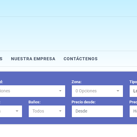
S
NUESTRA EMPRESA
CONTÁCTENOS
d:
Zona:
Tipo
iones
0 Opciones
L
:
Baños:
Precio desde:
Prec
s
Todos