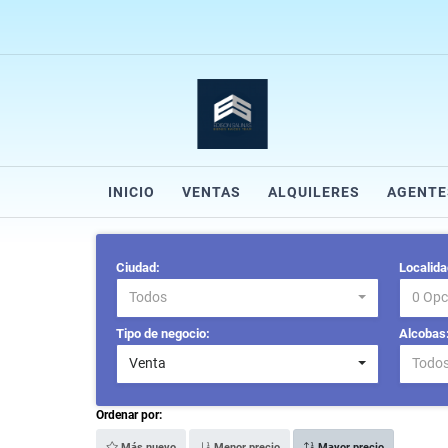
INICIO
VENTAS
ALQUILERES
AGENTE
Ciudad:
Localida
Todos
0 Opc
Tipo de negocio:
Alcobas
Venta
Todo
Ordenar por:
Más nuevo
Menor precio
Mayor precio