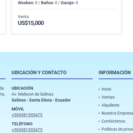
Alcobas:
0 /
Baños:
0 /
Garaje:
0
Venta
US$15,000
UBICACIÓN Y CONTACTO
INFORMACIÓN
ada
UBICACIÓN
Inicio
ta,
Av. Malecon de Salinas
Ventas
a
Salinas - Santa Elena - Ecuador
Alquileres
MÓVIL
Nuestra Empres
+593981555475
Contáctenos
TELÉFONO
Políticas de priv
+593981555475