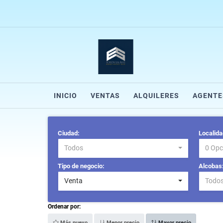
INICIO
VENTAS
ALQUILERES
AGENTE
Ciudad:
Localida
Todos
0 Opc
Tipo de negocio:
Alcobas
Venta
Todo
Ordenar por:
Más nuevo
Menor precio
Mayor precio