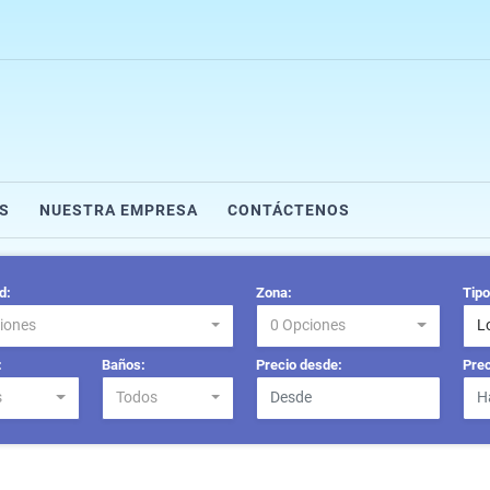
S
NUESTRA EMPRESA
CONTÁCTENOS
d:
Zona:
Tipo
iones
0 Opciones
L
:
Baños:
Precio desde:
Prec
s
Todos