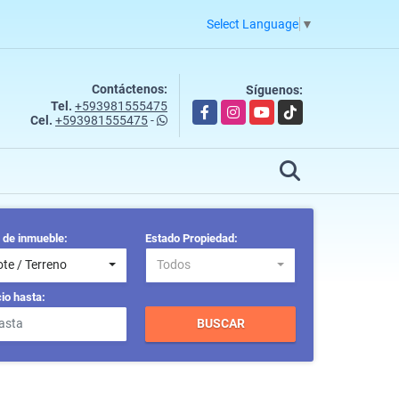
Select Language
▼
Contáctenos:
Síguenos:
Tel.
+593981555475
Facebook
Instagram
YouTube
TikTok
Cel.
+593981555475
-
 de inmueble:
Estado Propiedad:
ote / Terreno
Todos
io hasta:
BUSCAR