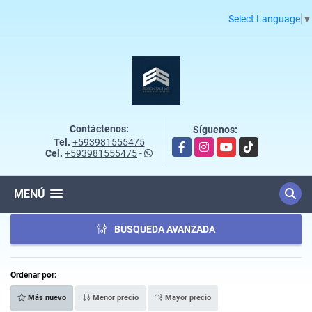
Select Language
▼
Contáctenos:
Síguenos:
Tel.
+593981555475
Facebook
Instagram
YouTube
TikTok
Cel.
+593981555475
-
MENÚ
BUSQUEDA AVANZADA
Ordenar por:
Más nuevo
Menor precio
Mayor precio