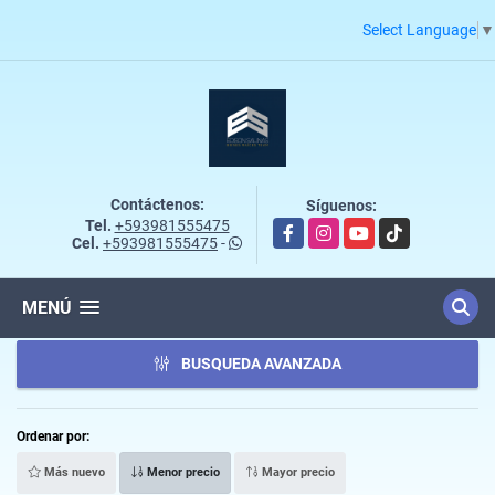
Select Language
▼
Contáctenos:
Síguenos:
Tel.
+593981555475
Facebook
Instagram
YouTube
TikTok
Cel.
+593981555475
-
MENÚ
BUSQUEDA AVANZADA
Ordenar por:
Más nuevo
Menor precio
Mayor precio