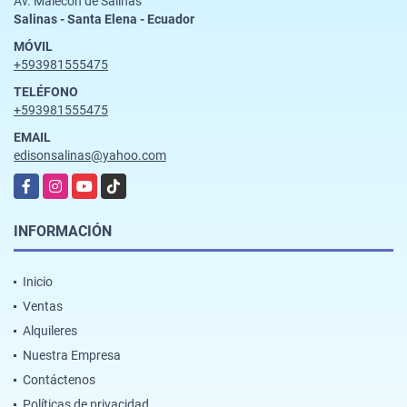
Av. Malecon de Salinas
Salinas - Santa Elena - Ecuador
MÓVIL
+593981555475
TELÉFONO
+593981555475
EMAIL
edisonsalinas@yahoo.com
Facebook
Instagram
YouTube
TikTok
INFORMACIÓN
Inicio
Ventas
Alquileres
Nuestra Empresa
Contáctenos
Políticas de privacidad