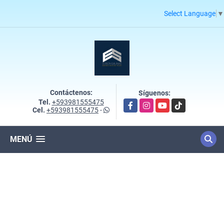
Select Language
▼
Contáctenos:
Síguenos:
Tel.
+593981555475
Facebook
Instagram
YouTube
TikTok
Cel.
+593981555475
-
MENÚ